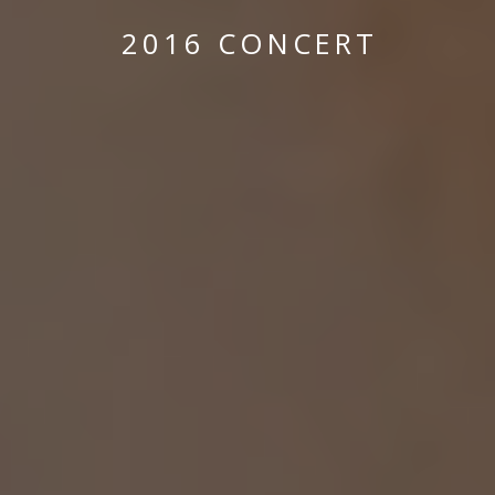
2
0
1
6
C
O
N
C
E
R
T